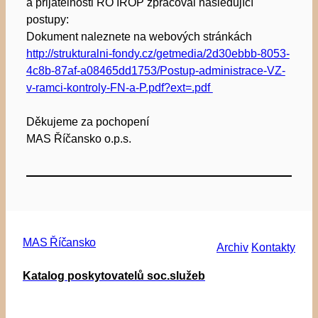
a přijatelnosti ŘO IROP zpracoval následující
postupy:
Dokument naleznete na webových stránkách
http://strukturalni-fondy.cz/getmedia/2d30ebbb-8053-
4c8b-87af-a08465dd1753/Postup-administrace-VZ-
v-ramci-kontroly-FN-a-P.pdf?ext=.
pdf
Děkujeme za pochopení
MAS Říčansko o.p.s.
MAS Říčansko
Archiv
Kontakty
Katalog poskytovatelů soc.služeb