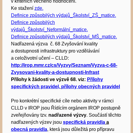
v kritériích věcného hodnocení.
Ke stažení
zde.
Definice způsobilých výdajů_Školství_ZŠ_matice.
Definice způsobilých
výdajů_Školství_Neformální_matice.
Definice způsobilých výdajů_Školství_MŠ_matice.
Nadřazená výzva č. 68 Zvyšování kvality
a dostupnosti infrastruktury pro vzdělávání
a celoživotní učení – CLLD:
http://irop.mmr.cz/cs/Vyzvy/Seznam/Vyzva-c-68-
Zvysovani-kvality-a-dostupnosti-Infrast
Přílohy k žádosti ve výzvě 68. viz:
Přílohy
specifických pravidel,
přílohy obecných pravidel
Pro konkrétní specifické cíle nebo aktivity v rámci
CLLD v IROP jsou Řídícím orgánem IROP postupně
zveřejňovány tzv.
nadřazené výzvy
. Součástí těchto
nadřazených výzev jsou
specifická pravidla
a
obecná pravidla
, která jsou důležitá pro přípravu