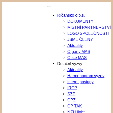
Přeskočit
na
Říčansko o.p.s.
obsah
DOKUMENTY
MÍSTNÍ PARTNERSTVÍ
LOGO SPOLEČNOSTI
JSME ČLENY
Aktuality
Orgány MAS
Obce MAS
Dotační výzvy
Aktuality
Harmonogram výzev
Interní postupy
IROP
SZP
OPZ
OP TAK
NZÚ light