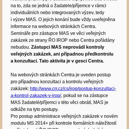
na to, zda se jedná o žadatele/příjemce v rámci
individuálních nebo integrovaných výzev, tedy
i výzev MAS. O jejich konání bude vždy uveřejněna
informace na webových stránkách Centra.
Semináře pro zástupce MAS ve věci veřejných
zakázek ze strany ŘO IROP nebo Centra pořádány
nebudou.
Zástupci MAS neprovádí kontroly
veřejných zakázek, ani případnou předkontrolu
a konzultaci. Tato aktivita je v gesci Centra.
Na webových stránkách Centra je uveden postup
pro případnou konzultaci a kontrolu veřejných
zakázek:
http
://www.crr.cz/cs/irop/postup-konzultaci-
a-kontrol-zakazek-v-irop
/
, pokud se na zástupce
MAS žadatelé/příjemci v této věci obrátí, MAS je
odkáže na tyto postupy.
Pro postup administrace veřejných zakázek v novém
modulu MS 2014+ při kontrole formálních náležitostí