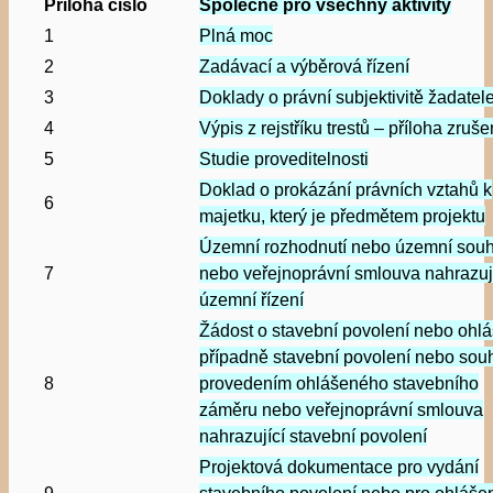
Příloha číslo
Společné pro všechny aktivity
1
Plná moc
2
Zadávací a výběrová řízení
3
Doklady o právní subjektivitě žadatel
4
Výpis z rejstříku trestů – příloha zruš
5
Studie proveditelnosti
Doklad o prokázání právních vztahů k
6
majetku, který je předmětem projektu
Územní rozhodnutí nebo územní souh
7
nebo veřejnoprávní smlouva nahrazuj
územní řízení
Žádost o stavební povolení nebo ohlá
případně stavební povolení nebo souh
8
provedením ohlášeného stavebního
záměru nebo veřejnoprávní smlouva
nahrazující stavební povolení
Projektová dokumentace pro vydání