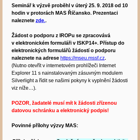
Seminář k výzvě proběhl v úterý 25. 9. 2018 od 10
hodin v protorách MAS Říčansko. Prezentaci
naleznete
zde.
.
Žádost o podporu z IROPu se zpracovává
v elektronickém formuláři v ISKP14+. Přístup do
elektronických formulářů žádostí o podporu
naleznete na adrese
https://mseu.mssf.cz
.
(Nutno otevřít v internetovém prohlížeči Internet
Explorer 11 s nainstalovaným zásuvným modulem
Silverlight a řídit se našimi pokyny k vyplnění žádosti
viz níže…).
POZOR, žadatelé musí mít k žádosti zřízenou
datovou schránku a elektronický podpis!
Povinné přílohy výzvy MAS: