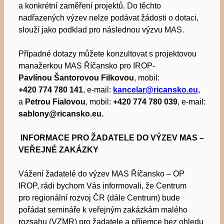
a konkrétní zaměření projektů. Do těchto
nadřazených výzev nelze podávat žádosti o dotaci,
slouží jako podklad pro následnou výzvu MAS.
Případné dotazy můžete konzultovat s projektovou
manažerkou MAS Říčansko pro IROP-
Pavlínou Šantorovou Filkovou
, mobil:
+420 774 780 141
, e-mail:
kancelar@ricansko.eu,
a
Petrou Fialovou
, mobil:
+420 774 780 039
, e-mail:
sablony@ricansko.eu.
INFORMACE PRO ŽADATELE DO VÝZEV MAS –
VEŘEJNÉ ZAKÁZKY
Vážení žadatelé do výzev MAS Říčansko – OP
IROP, rádi bychom Vás informovali, že Centrum
pro regionální rozvoj ČR (dále Centrum) bude
pořádat semináře k veřejným zakázkám malého
rozsahu (VZMR) pro žadatele a příjemce bez ohledu