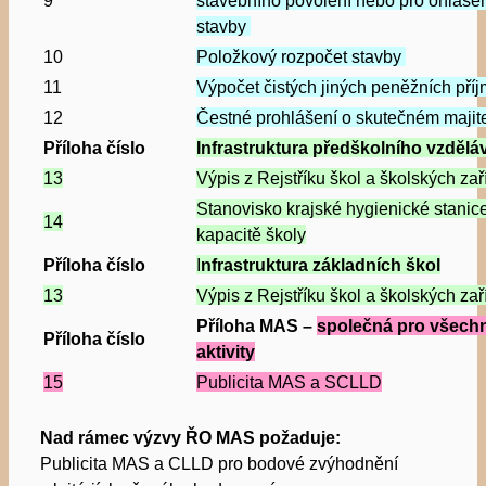
9
stavebního povolení nebo pro ohláše
stavby
10
Položkový rozpočet stavby
11
Výpočet čistých jiných peněžních pří
12
Čestné prohlášení o skutečném majit
Příloha číslo
Infrastruktura předškolního vzdělá
13
Výpis z Rejstříku škol a školských zař
Stanovisko krajské hygienické stanic
14
kapacitě školy
Příloha číslo
I
nfrastruktura základních škol
13
Výpis z Rejstříku škol a školských zař
Příloha MAS –
společná pro všech
Příloha číslo
aktivity
15
Publicita MAS a SCLLD
Nad rámec výzvy ŘO MAS požaduje:
Publicita MAS a CLLD pro bodové zvýhodnění