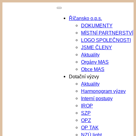
Přeskočit
na
Říčansko o.p.s.
obsah
DOKUMENTY
MÍSTNÍ PARTNERSTVÍ
LOGO SPOLEČNOSTI
JSME ČLENY
Aktuality
Orgány MAS
Obce MAS
Dotační výzvy
Aktuality
Harmonogram výzev
Interní postupy
IROP
SZP
OPZ
OP TAK
NZÚ light