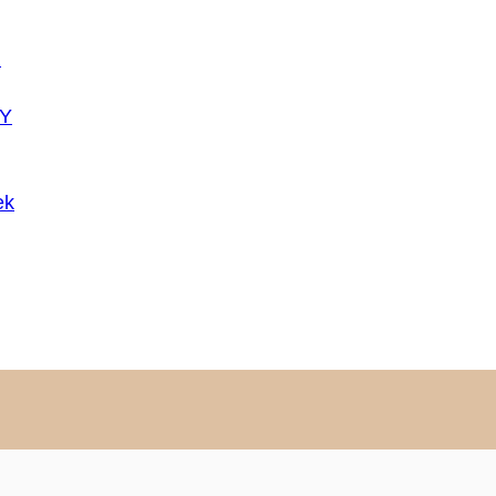
U
Y
ek