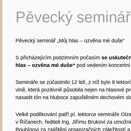
Pěvecký seminář
Pěvecký seminář „Můj hlas – ozvěna mé duše“
S přicházejícím podzimním počasím
se uskutečn
hlas – ozvěna mé duše“
pod vedením koncertn
Semináře se zúčastnilo 12 lidí, z níž bylo 8 lekt
vlně, která pozitivně působila nejen na hlasové 
nasadit tón na hluboce zapuštěném dechovém slo
Velké poděkování patří pí. lektorce semináře Olz
v Říčanech, řediteli Ing. Jiřímu Brukovi za um
Boubínovi za zajištění organizačních záležitost