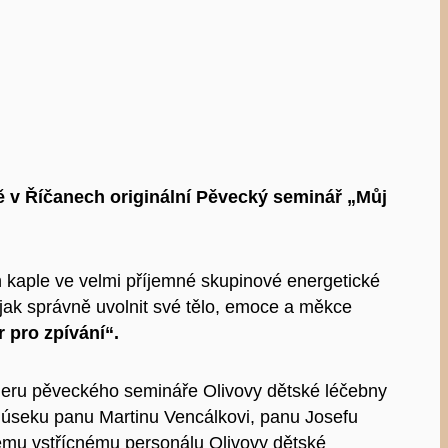
ně v Říčanech originální Pěvecký seminář „Můj
ch kaple ve velmi příjemné skupinové energetické
 jak správně uvolnit své tělo, emoce a měkce
r pro zpívání“.
rtneru pěveckého semináře Olivovy dětské léčebny
 úseku panu Martinu Vencálkovi, panu Josefu
lému vstřícnému personálu Olivovy dětské