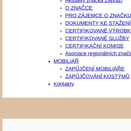
Aktuality značka Zápraží
O ZNAČCE
PRO ZÁJEMCE O ZNAČK
DOKUMENTY KE STAŽENÍ
CERTIFIKOVANÉ VÝROBK
CERTIFIKOVANÉ SLUŽBY
CERTIFIKAČNÍ KOMISE
Asociace regionálních znač
MOBILIÁŘ
ZAPŮJČENÍ MOBILIÁŘE
ZAPŮJČOVÁNÍ KOSTÝMŮ
Kontakty