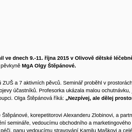
il ve dnech 9.-11. října 2015 v Olivově dětské léčeb
í pěvkyně
MgA Olgy Štěpánové.
orů ZUŠ a 7 aktivních pěvců. Seminář proběhl v prostorá
projevy účastníků. Profesorka ukázala malou ochutnávku,
upci. Olga Štěpánová říká:
„Nezpívej, ale dělej prosto
e Štěpánové, korepetitorovi Alexanderu Zlobinovi, a pa
ožnění semináře, vedoucímu obchodního a marketingového
í a péči, panu vedoucímu stravování Kamilu Maškovi a ce