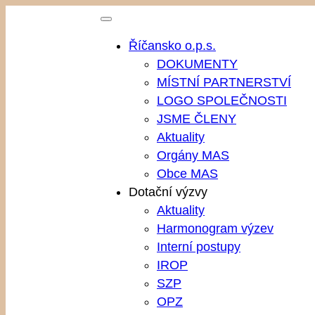
Přeskočit
na
Říčansko o.p.s.
obsah
DOKUMENTY
MÍSTNÍ PARTNERSTVÍ
LOGO SPOLEČNOSTI
JSME ČLENY
Aktuality
Orgány MAS
Obce MAS
Dotační výzvy
Aktuality
Harmonogram výzev
Interní postupy
IROP
SZP
OPZ