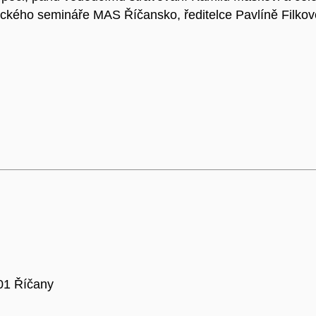
veckého semináře MAS Říčansko, ředitelce Pavlíně Filko
 01 Říčany