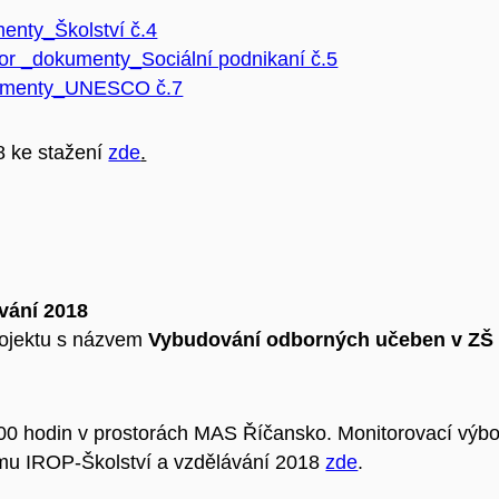
enty_Školství č.4
r _dokumenty_Sociální podnikaní č.5
umenty_UNESCO č.7
8 ke stažení
zde
.
vání 2018
rojektu s názvem
Vybudování odborných učeben v ZŠ D
9,00 hodin v prostorách MAS Říčansko. Monitorovací vý
kumu IROP-Školství a vzdělávání 2018
zde
.