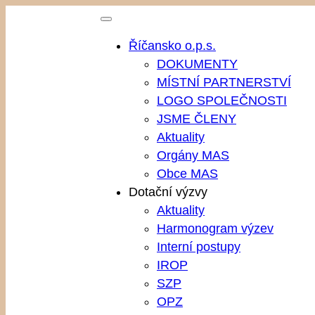
Přeskočit
na
Říčansko o.p.s.
obsah
DOKUMENTY
MÍSTNÍ PARTNERSTVÍ
LOGO SPOLEČNOSTI
JSME ČLENY
Aktuality
Orgány MAS
Obce MAS
Dotační výzvy
Aktuality
Harmonogram výzev
Interní postupy
IROP
SZP
OPZ