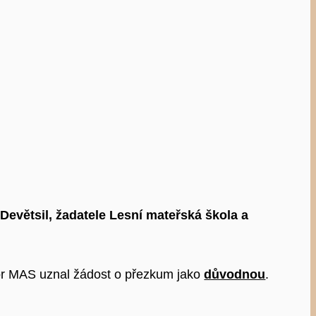
evětsil, žadatele Lesní mateřská škola a
bor MAS uznal žádost o přezkum jako
důvodnou
.