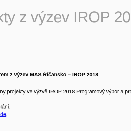
y z výzev IROP 2018
rem z výzev MAS Říčansko – IROP 2018
chny projekty ve výzvě IROP 2018 Programový výbor a 
lání.
zde
.