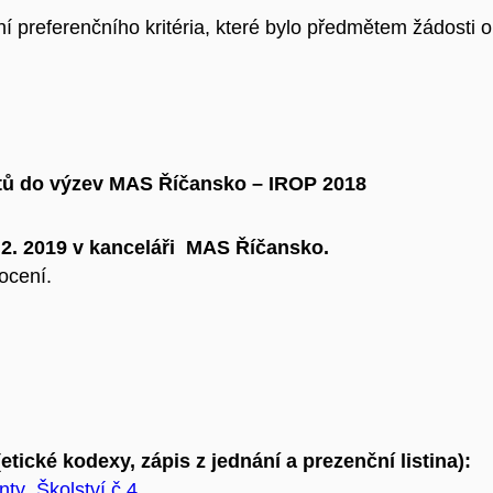
 preferenčního kritéria, které bylo předmětem žádosti 
ktů do výzev MAS Říčansko – IROP 2018
 2. 2019 v kanceláři MAS Říčansko.
ocení.
ické kodexy, zápis z jednání a prezenční listina):
ty_Školství č.4