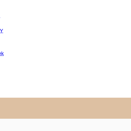
U
Y
ek