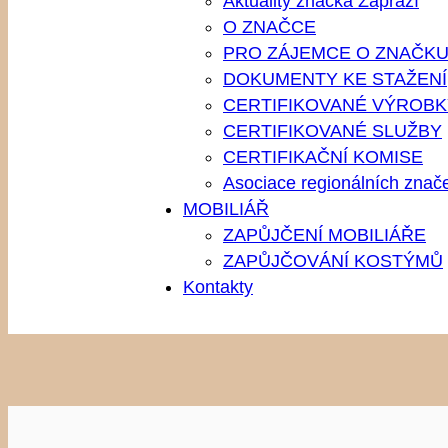
Aktuality značka Zápraží
O ZNAČCE
PRO ZÁJEMCE O ZNAČK
DOKUMENTY KE STAŽENÍ
CERTIFIKOVANÉ VÝROBK
CERTIFIKOVANÉ SLUŽBY
CERTIFIKAČNÍ KOMISE
Asociace regionálních znač
MOBILIÁŘ
ZAPŮJČENÍ MOBILIÁŘE
ZAPŮJČOVÁNÍ KOSTÝMŮ
Kontakty