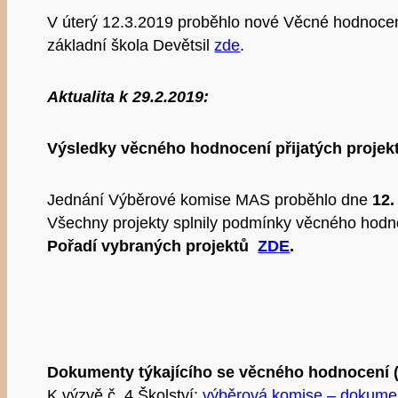
V úterý 12.3.2019 proběhlo nové Věcné hodnocení
základní škola Devětsil
zde
.
Aktualita k 29.2.2019:
Výsledky věcného hodnocení přijatých proje
Jednání Výběrové komise MAS proběhlo dne
12.
Všechny projekty splnily podmínky věcného hodn
Pořadí vybraných projektů
ZDE
.
Dokumenty týkajícího se věcného hodnocení (et
K výzvě č. 4 Školství:
výběrová komise – dokumen