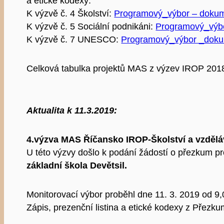
a etické kodexy:
K výzvě č. 4 Školství:
Programový_výbor – dokum
K výzvě č. 5 Sociální podnikáni:
Programový_výbo
K výzvě č. 7 UNESCO:
Programový_výbor _dok
Celková tabulka projektů MAS z výzev IROP 201
Aktualita k 11.3.2019:
4.výzva MAS Říčansko IROP-Školství a vzdělá
U této výzvy došlo k podání žádostí o přezkum p
základní škola Devětsil.
Monitorovací výbor proběhl dne 11. 3. 2019 od 
Zápis, prezenční listina a etické kodexy z Přez