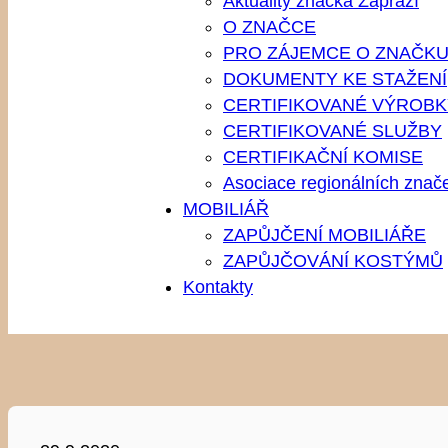
Aktuality značka Zápraží
O ZNAČCE
PRO ZÁJEMCE O ZNAČK
DOKUMENTY KE STAŽENÍ
CERTIFIKOVANÉ VÝROBK
CERTIFIKOVANÉ SLUŽBY
CERTIFIKAČNÍ KOMISE
Asociace regionálních znač
MOBILIÁŘ
ZAPŮJČENÍ MOBILIÁŘE
ZAPŮJČOVÁNÍ KOSTÝMŮ
Kontakty