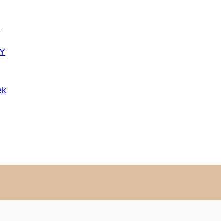
U
Y
ek