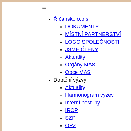
Přeskočit
na
Říčansko o.p.s.
obsah
DOKUMENTY
MÍSTNÍ PARTNERSTVÍ
LOGO SPOLEČNOSTI
JSME ČLENY
Aktuality
Orgány MAS
Obce MAS
Dotační výzvy
Aktuality
Harmonogram výzev
Interní postupy
IROP
SZP
OPZ