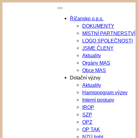
Přeskočit
na
Říčansko o.p.s.
obsah
DOKUMENTY
MÍSTNÍ PARTNERSTVÍ
LOGO SPOLEČNOSTI
JSME ČLENY
Aktuality
Orgány MAS
Obce MAS
Dotační výzvy
Aktuality
Harmonogram výzev
Interní postupy
IROP
SZP
OPZ
OP TAK
NZÚ light