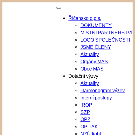
Přeskočit
na
Říčansko o.p.s.
obsah
DOKUMENTY
MÍSTNÍ PARTNERSTVÍ
LOGO SPOLEČNOSTI
JSME ČLENY
Aktuality
Orgány MAS
Obce MAS
Dotační výzvy
Aktuality
Harmonogram výzev
Interní postupy
IROP
SZP
OPZ
OP TAK
NZÚ light