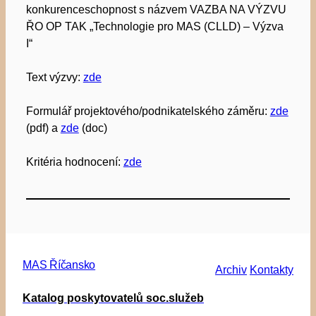
konkurenceschopnost s názvem VAZBA NA VÝZVU
ŘO OP TAK „Technologie pro MAS (CLLD) – Výzva
I“
Text výzvy:
zde
Formulář projektového/podnikatelského záměru:
zde
(pdf) a
zde
(doc)
Kritéria hodnocení:
zde
MAS Říčansko
Archiv
Kontakty
Katalog poskytovatelů soc.služeb