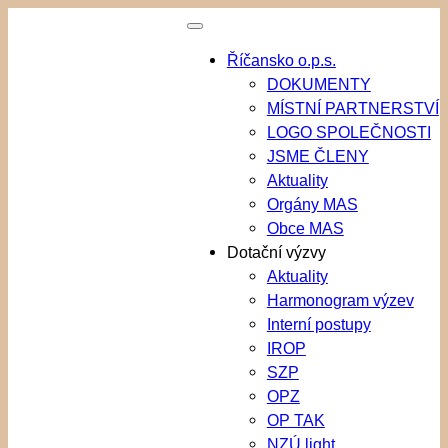
Přeskočit
na
Říčansko o.p.s.
obsah
DOKUMENTY
MÍSTNÍ PARTNERSTVÍ
LOGO SPOLEČNOSTI
JSME ČLENY
Aktuality
Orgány MAS
Obce MAS
Dotační výzvy
Aktuality
Harmonogram výzev
Interní postupy
IROP
SZP
OPZ
OP TAK
NZÚ light