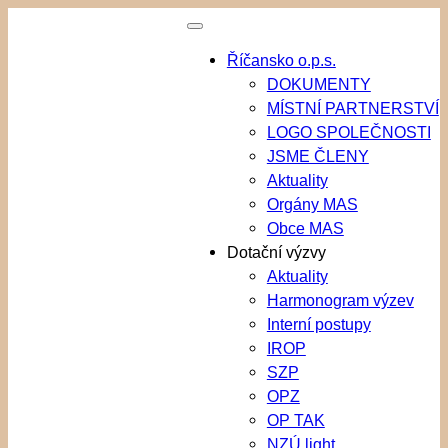
Přeskočit
na
Říčansko o.p.s.
obsah
DOKUMENTY
MÍSTNÍ PARTNERSTVÍ
LOGO SPOLEČNOSTI
JSME ČLENY
Aktuality
Orgány MAS
Obce MAS
Dotační výzvy
Aktuality
Harmonogram výzev
Interní postupy
IROP
SZP
OPZ
OP TAK
NZÚ light