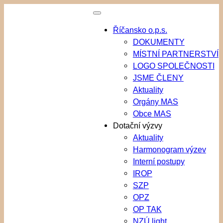
Přeskočit
na
Říčansko o.p.s.
obsah
DOKUMENTY
MÍSTNÍ PARTNERSTVÍ
LOGO SPOLEČNOSTI
JSME ČLENY
Aktuality
Orgány MAS
Obce MAS
Dotační výzvy
Aktuality
Harmonogram výzev
Interní postupy
IROP
SZP
OPZ
OP TAK
NZÚ light