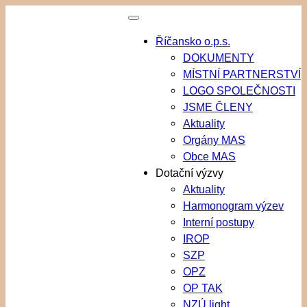
Přeskočit
na
Říčansko o.p.s.
obsah
DOKUMENTY
MÍSTNÍ PARTNERSTVÍ
LOGO SPOLEČNOSTI
JSME ČLENY
Aktuality
Orgány MAS
Obce MAS
Dotační výzvy
Aktuality
Harmonogram výzev
Interní postupy
IROP
SZP
OPZ
OP TAK
NZÚ light