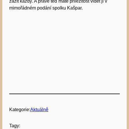
zažít každý. A právě teď máte příležitost vidět ji v
mimořádném podání spolku Kašpar.
Kategorie:
Aktuálně
Tagy: