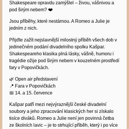
Shakespeare opravdu zamýšlel – živou, vášnivou a
pod širým nebem? ❤️
Jsou příběhy, které nestárnou. A Romeo a Julie je
jedním z nich.
Přijďte zažít nejslavnější milostný příběh všech dob v
jedinečném podání divadelního spolku Kašpar.
Shakespeareho klasika plná lásky, vášně, humoru i
tragédie ožije pod širým nebem v kouzelném prostředí
fary v Popovičkách.
🌿 Open air představení
📍 Fara v Popovičkách
📅 14. a 15. července
Kašpar patří mezi nejvýraznější české divadelní
soubory a jeho zpracování klasických her si získalo
tisíce diváků. Romeo a Julie není jen povinná četba
ze školních lavic – je to strhující příběh, který i po více