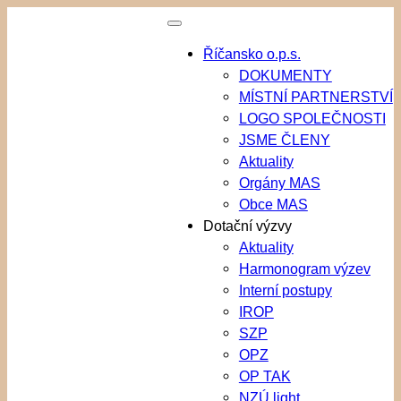
Přeskočit
na
Říčansko o.p.s.
obsah
DOKUMENTY
MÍSTNÍ PARTNERSTVÍ
LOGO SPOLEČNOSTI
JSME ČLENY
Aktuality
Orgány MAS
Obce MAS
Dotační výzvy
Aktuality
Harmonogram výzev
Interní postupy
IROP
SZP
OPZ
OP TAK
NZÚ light