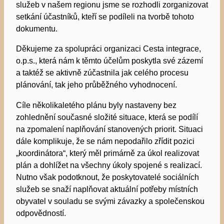
služeb v našem regionu jsme se rozhodli zorganizovat
setkání účastníků, kteří se podíleli na tvorbě tohoto
dokumentu.
Děkujeme za spolupráci organizaci Cesta integrace,
o.p.s., která nám k těmto účelům poskytla své zázemí
a taktéž se aktivně zúčastnila jak celého procesu
plánování, tak jeho průběžného vyhodnocení.
Cíle několikaletého plánu byly nastaveny bez
zohlednění současné složité situace, která se podílí
na zpomalení naplňování stanovených priorit. Situaci
dále komplikuje, že se nám nepodařilo zřídit pozici
„koordinátora“, který měl primárně za úkol realizovat
plán a dohlížet na všechny úkoly spojené s realizací.
Nutno však podotknout, že poskytovatelé sociálních
služeb se snaží naplňovat aktuální potřeby místních
obyvatel v souladu se svými závazky a společenskou
odpovědností.