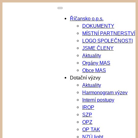
Přeskočit
na
Říčansko o.p.s.
obsah
DOKUMENTY
MÍSTNÍ PARTNERSTVÍ
LOGO SPOLEČNOSTI
JSME ČLENY
Aktuality
Orgány MAS
Obce MAS
Dotační výzvy
Aktuality
Harmonogram výzev
Interní postupy
IROP
SZP
OPZ
OP TAK
NZÚ light