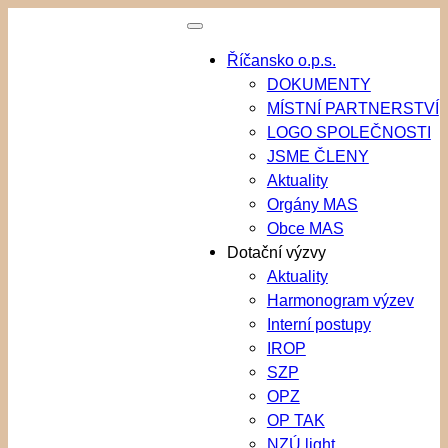
Přeskočit
na
Říčansko o.p.s.
obsah
DOKUMENTY
MÍSTNÍ PARTNERSTVÍ
LOGO SPOLEČNOSTI
JSME ČLENY
Aktuality
Orgány MAS
Obce MAS
Dotační výzvy
Aktuality
Harmonogram výzev
Interní postupy
IROP
SZP
OPZ
OP TAK
NZÚ light