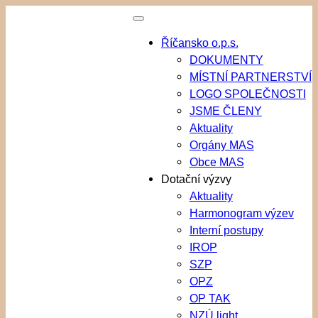
Přeskočit
na
Říčansko o.p.s.
obsah
DOKUMENTY
MÍSTNÍ PARTNERSTVÍ
LOGO SPOLEČNOSTI
JSME ČLENY
Aktuality
Orgány MAS
Obce MAS
Dotační výzvy
Aktuality
Harmonogram výzev
Interní postupy
IROP
SZP
OPZ
OP TAK
NZÚ light