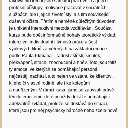
takovýchto témat jsou samotní pracovníci a jejich
profesní přístupy, motivace pracovat v sociálních
službách, ale i jejich životní styl a s tím související
duševní očista. Třetím a neméně důležitým důvodem
je unikátní interaktivní metoda vzdělávání. Součástí
kurzu bude opět informačně bohatý teoretický výklad,
intenzivní individuální i týmová práce a šest
výukových filmů zaměřených na základní emoce
podle Paula Ekmana – radost / štěstí, smutek,
překvapení, strach, znechucení a hněv. Toto jsou totiž
ty emoce, ve kterých se pomáhající personál
nejčastěji nachází, a to nejen ve vztahu ke klientovi,
k jeho či vlastní rodině, ale i ke kolegům
a nadřízeným. V rámci kurzu jsme se zabývali právě
těmito emocemi, které ne vždy dokáže pomáhající
adekvátně zvládat, protože se dostává do situací,
které jsou pro něj psychicky náročné nebo zcela nové.