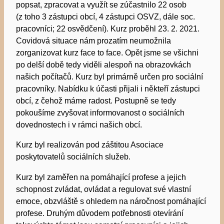
popsat, zpracovat a využít se zúčastnilo 22 osob
(z toho 3 zástupci obcí, 4 zástupci OSVZ, dále soc.
pracovníci; 22 osvědčení). Kurz proběhl 23. 2. 2021.
Covidová situace nám prozatím neumožnila
zorganizovat kurz face to face. Opět jsme se všichni
po delší době tedy viděli alespoň na obrazovkách
našich počítačů. Kurz byl primárně určen pro sociální
pracovníky. Nabídku k účasti přijali i někteří zástupci
obcí, z čehož máme radost. Postupně se tedy
pokoušíme zvyšovat informovanost o sociálních
dovednostech i v rámci našich obcí.
Kurz byl realizován pod záštitou Asociace
poskytovatelů sociálních služeb.
Kurz byl zaměřen na pomáhající profese a jejich
schopnost zvládat, ovládat a regulovat své vlastní
emoce, obzvláště s ohledem na náročnost pomáhající
profese. Druhým důvodem potřebnosti otevírání