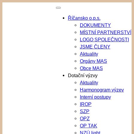
Přeskočit
na
Říčansko o.p.s.
obsah
DOKUMENTY
MÍSTNÍ PARTNERSTVÍ
LOGO SPOLEČNOSTI
JSME ČLENY
Aktuality
Orgány MAS
Obce MAS
Dotační výzvy
Aktuality
Harmonogram výzev
Interní postupy
IROP
SZP
OPZ
OP TAK
NZÚ light