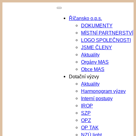
Přeskočit
na
Říčansko o.p.s.
obsah
DOKUMENTY
MÍSTNÍ PARTNERSTVÍ
LOGO SPOLEČNOSTI
JSME ČLENY
Aktuality
Orgány MAS
Obce MAS
Dotační výzvy
Aktuality
Harmonogram výzev
Interní postupy
IROP
SZP
OPZ
OP TAK
NZÚ light