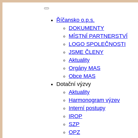
Přeskočit
na
Říčansko o.p.s.
obsah
DOKUMENTY
MÍSTNÍ PARTNERSTVÍ
LOGO SPOLEČNOSTI
JSME ČLENY
Aktuality
Orgány MAS
Obce MAS
Dotační výzvy
Aktuality
Harmonogram výzev
Interní postupy
IROP
SZP
OPZ