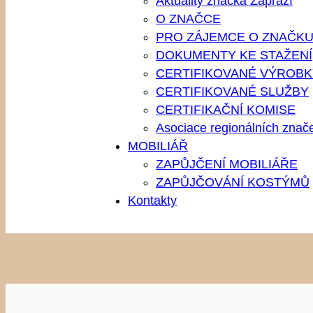
Aktuality značka Zápraží
O ZNAČCE
PRO ZÁJEMCE O ZNAČK
DOKUMENTY KE STAŽENÍ
CERTIFIKOVANÉ VÝROBK
CERTIFIKOVANÉ SLUŽBY
CERTIFIKAČNÍ KOMISE
Asociace regionálních znač
MOBILIÁŘ
ZAPŮJČENÍ MOBILIÁŘE
ZAPŮJČOVÁNÍ KOSTÝMŮ
Kontakty