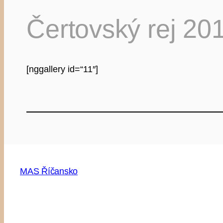
Čertovský rej 20
[nggallery id=“11″]
MAS Říčansko