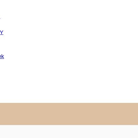
U
Y
ek