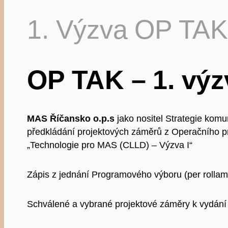
1. Výzva OP TAK
OP TAK – 1. vý
MAS Říčansko o.p.s
jako nositel Strategie ko
předkládání projektových záměrů z Operačního
„Technologie pro MAS (CLLD) – Výzva I“
Zápis z jednání Programového výboru (per rollam
Schválené a vybrané projektové záměry k vydání