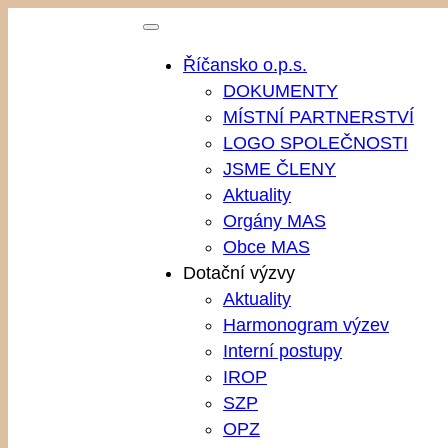
Přeskočit
na
Říčansko o.p.s.
obsah
DOKUMENTY
MÍSTNÍ PARTNERSTVÍ
LOGO SPOLEČNOSTI
JSME ČLENY
Aktuality
Orgány MAS
Obce MAS
Dotační výzvy
Aktuality
Harmonogram výzev
Interní postupy
IROP
SZP
OPZ