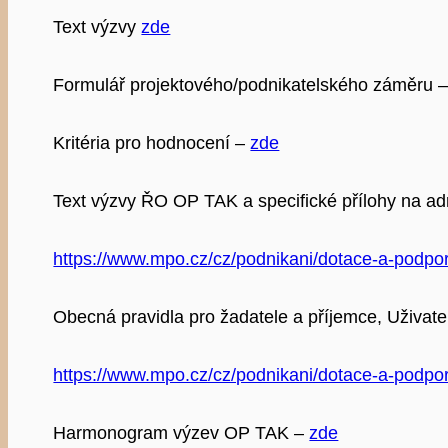
Text výzvy
zde
Formulář projektového/podnikatelského záměru 
Kritéria pro hodnocení –
zde
Text výzvy ŘO OP TAK a specifické přílohy na ad
https://www.mpo.cz/cz/podnikani/dotace-a-podpor
Obecná pravidla pro žadatele a příjemce, Uživat
https://www.mpo.cz/cz/podnikani/dotace-a-podpor
Harmonogram výzev OP TAK –
zde