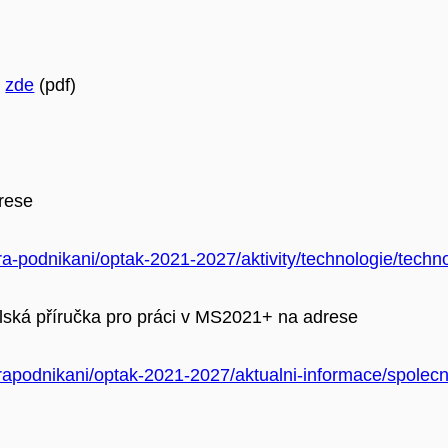
–
zde
(pdf)
rese
a-podnikani/optak-2021-2027/aktivity/technologie/tech
elská příručka pro práci v MS2021+ na adrese
apodnikani/optak-2021-2027/aktualni-informace/spolecne