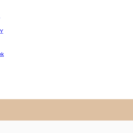
U
Y
ek