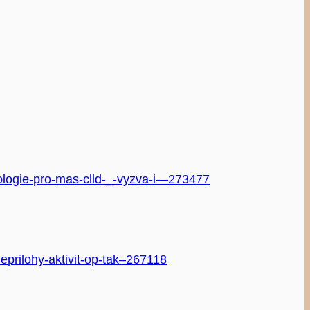
nologie-pro-mas-clld-_-vyzva-i—273477
prilohy-aktivit-op-tak–267118