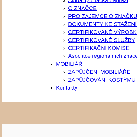
Aktuality značka Zápraží
O ZNAČCE
PRO ZÁJEMCE O ZNAČK
DOKUMENTY KE STAŽENÍ
CERTIFIKOVANÉ VÝROBK
CERTIFIKOVANÉ SLUŽBY
CERTIFIKAČNÍ KOMISE
Asociace regionálních znač
MOBILIÁŘ
ZAPŮJČENÍ MOBILIÁŘE
ZAPŮJČOVÁNÍ KOSTÝMŮ
Kontakty