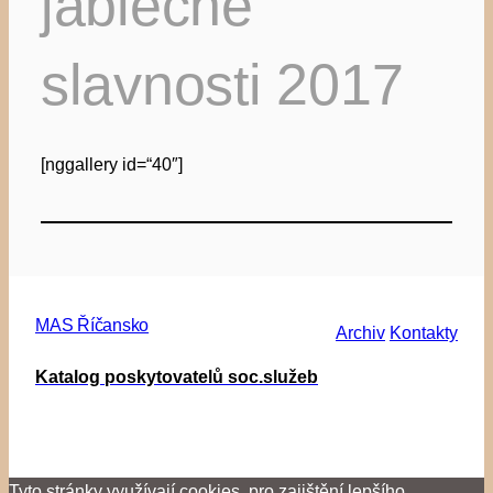
jablečné
slavnosti 2017
[nggallery id=“40″]
MAS Říčansko
Archiv
Kontakty
Katalog poskytovatelů soc.služeb
Tyto stránky využívají cookies, pro zajištění lepšího