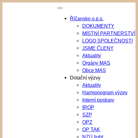
Přeskočit
na
Říčansko o.p.s.
obsah
DOKUMENTY
MÍSTNÍ PARTNERSTVÍ
LOGO SPOLEČNOSTI
JSME ČLENY
Aktuality
Orgány MAS
Obce MAS
Dotační výzvy
Aktuality
Harmonogram výzev
Interní postupy
IROP
SZP
OPZ
OP TAK
NZÚ light